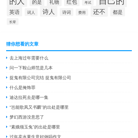
自己的
的人
红包
的是
礼物
考试
诗人
还不
英语
都是
诗词
词人
费用
长辈
猜你想看的文章
去上海过年需要什么
问一下鞍山师范是几本
捉鬼有限公司完结 捉鬼有限公司
什么是掩饰罪
迪达拉死去是哪一集
“岂能歌凤又书麟”的出处是哪里
梦幻西游没意思了
“素娥领玉兔”的出处是哪里
过年卖水果生意好做吗作文