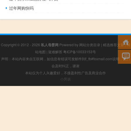
过年网购快吗
Copyright © 2012 - 2026
私人母婴网
Powered by
网站分类目录
|
精选推荐文章
|
网
站地图
|
疑难解答
粤ICP备10033153号
声明：本站内容来自互联网，如信息有错误可发邮件到f_fb#foxmail.com说明，我们
会及时纠正，谢谢
本站仅为个人兴趣爱好，不接盈利性广告及商业合作
小男孩