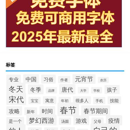
标签
元宵节
中国
专业
习俗
作者
农历
冬天
唐代
冬季
孩子
品牌
大学
学校
宋代
寓意
很多人
技能
宝宝
年初
手机
春节
春节期间
攻略
时间
新年
梦幻西游
疫情
游戏
是一个
汤圆
父母