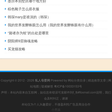
墨尔本别墅区哪个地方好
棕色靴子怎么搭衣服
韩琛mary是谁演的（韩琛）
我的世界发酵蛛眼怎么用（我的世界发酵蛛眼有什么用）
“鄙者亦为铨”的出处是哪里
阴阳师9层御魂攻略
买龙猫攻略
Copyright © 2012 - 2026
私人母婴网
Powered by
网站分类目录
|
精选推荐文章
|
网
站地图
|
疑难解答
粤ICP备10033153号
声明：本站内容来自互联网，如信息有错误可发邮件到f_fb#foxmail.com说明，我们
会及时纠正，谢谢
本站仅为个人兴趣爱好，不接盈利性广告及商业合作
小男孩