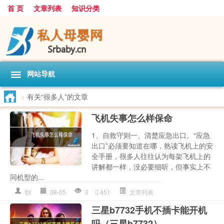
首 页
文章列表
知识分类
网站导航
>
有关“很多人”的文章
飞机失事怎么样保命
1、自救守则一、清楚应急出口。“应急
出口”必须要知道在哪，熟读飞机上的安
全手册，很多人往往认为每架飞机上的
讲解都一样，没必要细听，但事实上不
同机型的...
fjs
08-05
0
451
文章列表
三星b7732手机不插卡能开机
吗（三星b7732）