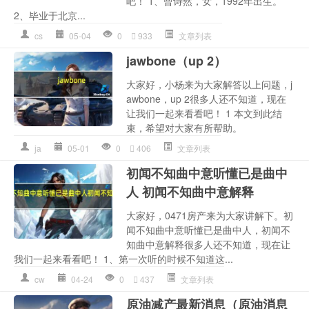
吧！ 1、曾诗然，女，1992年出生。
2、毕业于北京...
cs
05-04
0
933
文章列表
jawbone（up 2）
大家好，小杨来为大家解答以上问题，j
awbone，up 2很多人还不知道，现在
让我们一起来看看吧！ 1 本文到此结
束，希望对大家有所帮助。
ja
05-01
0
406
文章列表
初闻不知曲中意听懂已是曲中
人 初闻不知曲中意解释
大家好，0471房产来为大家讲解下。初
闻不知曲中意听懂已是曲中人，初闻不
知曲中意解释很多人还不知道，现在让
我们一起来看看吧！ 1、第一次听的时候不知道这...
cw
04-24
0
437
文章列表
原油减产最新消息（原油消息