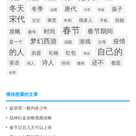
冬天
唐代
冬季
孩子
品牌
大学
学校
宋代
寓意
很多人
技能
宝宝
年初
手机
春节
春节期间
攻略
时间
新年
梦幻西游
疫情
游戏
是一个
汤圆
父母
自己的
的人
红包
的是
礼物
考试
诗人
还不
英语
都是
诗词
词人
费用
长辈
猜你想看的文章
盗窃罪一般判多少年
战神白金攻略视频攻略
春节过后几天可以上班