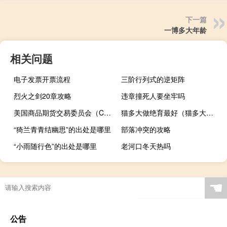
下一篇
一博多大年龄
相关问题
电子发票开票流程
三阶行列式的逆矩阵
烈火之剑20章攻略
违章撞死人要坐牢吗
美国商品期货交易委员会（CFTC）：截至10月31日当周美国2年期国债期货净空头头寸增加11,136手合约至1,435,448手；美国10年期国债期货净空头头寸增加了64,336手合约达到627,698手合约；美国5年期国债期货净空头头寸增加182,686手合约至1,191,589手
猫多大做绝育最好（猫多大做绝育）
“猗兰青青结幽思”的出处是哪里
部落冲突的攻略
“小雨随行色”的出处是哪里
老河口冬天热吗
☚
公告