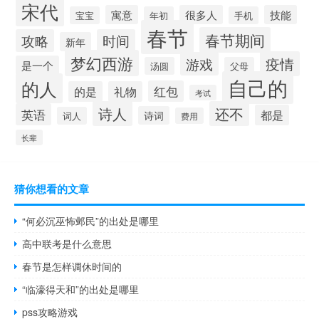
宋代
寓意
很多人
技能
宝宝
年初
手机
春节
春节期间
攻略
时间
新年
梦幻西游
疫情
游戏
是一个
汤圆
父母
自己的
的人
红包
的是
礼物
考试
诗人
还不
英语
都是
诗词
词人
费用
长辈
猜你想看的文章
“何必沉巫怖邺民”的出处是哪里
高中联考是什么意思
春节是怎样调休时间的
“临濠得天和”的出处是哪里
pss攻略游戏