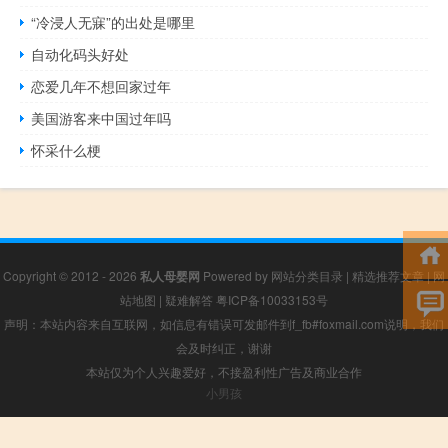
“冷浸人无寐”的出处是哪里
自动化码头好处
恋爱几年不想回家过年
美国游客来中国过年吗
怀采什么梗
Copyright © 2012 - 2026
私人母婴网
Powered by
网站分类目录
|
精选推荐文章
|
网
站地图
|
疑难解答
粤ICP备10033153号
声明：本站内容来自互联网，如信息有错误可发邮件到f_fb#foxmail.com说明，我们
会及时纠正，谢谢
本站仅为个人兴趣爱好，不接盈利性广告及商业合作
小男孩