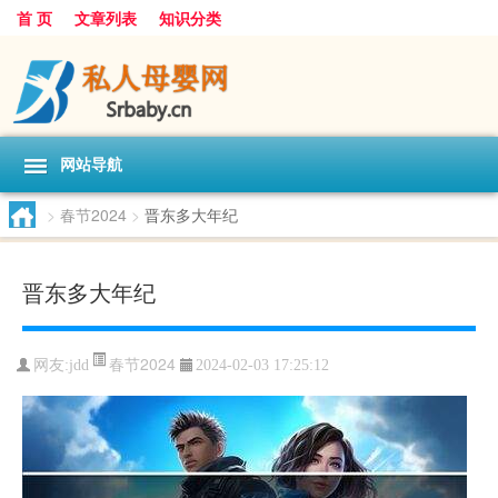
首 页
文章列表
知识分类
网站导航
>
春节2024
>
晋东多大年纪
晋东多大年纪
春节2024
网友:
jdd
2024-02-03 17:25:12