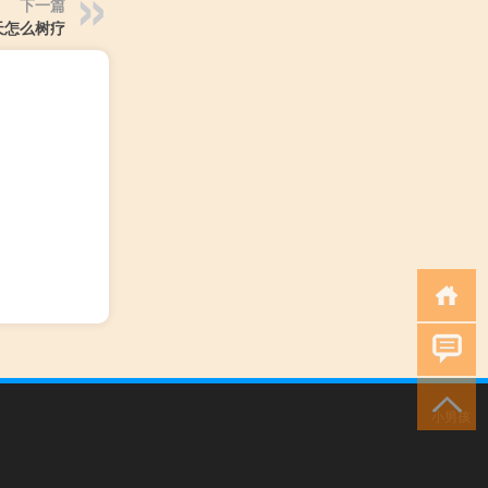
下一篇
天怎么树疗
小男孩