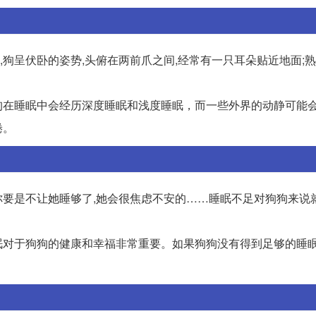
,狗呈伏卧的姿势,头俯在两前爪之间,经常有一只耳朵贴近地面;熟
狗在睡眠中会经历深度睡眠和浅度睡眠，而一些外界的动静可能
倦。
)你要是不让她睡够了,她会很焦虑不安的……睡眠不足对狗狗来说
眠对于狗狗的健康和幸福非常重要。如果狗狗没有得到足够的睡