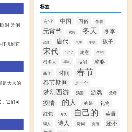
标签
中国
专业
习俗
作者
睡时,常侧
冬天
元宵节
冬季
农历
唐代
孩子
品牌
大学
学校
会打扰到它
宋代
寓意
宝宝
年初
攻略
很多人
技能
手机
春节
时间
新年
春节期间
就是天大的
是一个
梦幻西游
游戏
汤圆
父母
的人
疫情
眠，它们可
的是
礼物
自己的
英语
红包
考试
诗人
还不
诗词
词人
费用