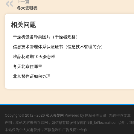
上一篇
冬天去哪要
相关问题
干燥机设备种类图片（干燥器规格）
信息技术管理体系认证证书（信息技术管理简介）
唯品花逾期10天会怎样
冬天北京住哪里
北京暂住证如何办理
Copyright © 2012 - 2026
私人母婴网
Powered by
网站分类目录
|
精选推荐文章
|
声明：本站内容来自互联网，如信息有错误可发邮件到f_fb#foxmail.com说明
本站仅为个人兴趣爱好，不接盈利性广告及商业合作