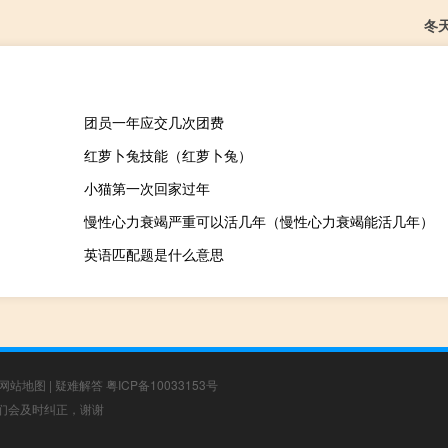
冬
团员一年应交几次团费
红萝卜兔技能（红萝卜兔）
小猫第一次回家过年
慢性心力衰竭严重可以活几年（慢性心力衰竭能活几年）
英语匹配题是什么意思
网站地图
|
疑难解答
粤ICP备10033153号
，我们会及时纠正，谢谢