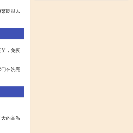
频繁眨眼以
疫苗，免疫
它们在洗完
夏天的高温