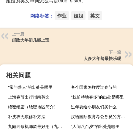
姐姐的英文单词怎么写是elder sister。
网络标签：
作业
姐姐
英文
上一篇
邮政大年初几能上班
下一篇
人多大年龄最快乐呢
相关问题
“常与善人”的出处是哪里
各个国家怎样度过春节的
上海春节出行指南英文
“枕前特地春多”的出处是哪里
绝密绝密（绝密地区简介）
过年要给小朋友们买什么
补皮衣无痕修补方法
汉语国际教育考公务员的方向有哪些
九阳面条机哪款最好用（九阳面条机哪款最好）
“人间八百岁”的出处是哪里