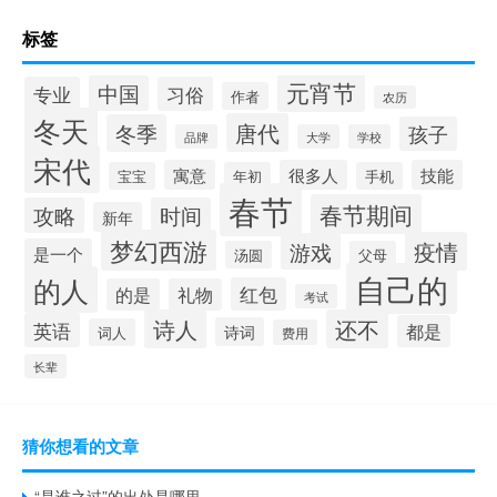
标签
元宵节
中国
专业
习俗
作者
农历
冬天
唐代
冬季
孩子
品牌
大学
学校
宋代
寓意
很多人
技能
宝宝
年初
手机
春节
春节期间
攻略
时间
新年
梦幻西游
疫情
游戏
是一个
汤圆
父母
自己的
的人
红包
的是
礼物
考试
诗人
还不
英语
都是
诗词
词人
费用
长辈
猜你想看的文章
“是谁之过”的出处是哪里