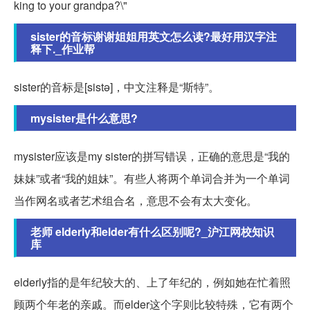
king to your grandpa?\"
sister的音标谢谢姐姐用英文怎么读?最好用汉字注
释下._作业帮
sister的音标是[sistə]，中文注释是“斯特”。
mysister是什么意思?
mysister应该是my sister的拼写错误，正确的意思是“我的
妹妹”或者“我的姐妹”。有些人将两个单词合并为一个单词
当作网名或者艺术组合名，意思不会有太大变化。
老师 elderly和elder有什么区别呢?_沪江网校知识
库
elderly指的是年纪较大的、上了年纪的，例如她在忙着照
顾两个年老的亲戚。而elder这个字则比较特殊，它有两个