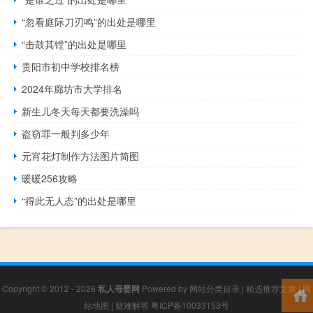
“忽看庭际刀刃鸣”的出处是哪里
“击鼓其镗”的出处是哪里
贵阳市初中学校排名榜
2024年廊坊市大学排名
新生儿冬天每天都要洗澡吗
盗窃罪一般判多少年
元宵花灯制作方法图片简图
暖暖256攻略
“得此无人态”的出处是哪里
Copyright © 2012 - 2026
私人母婴网
Powered by
网站分类目录
|
精选推荐文章
|
网
站地图
|
疑难解答
粤ICP备10033153号