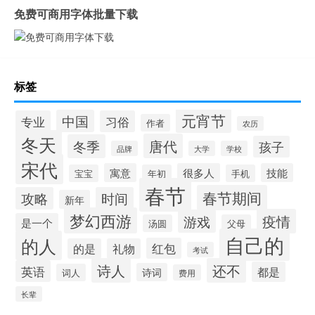
免费可商用字体批量下载
标签
元宵节
中国
专业
习俗
作者
农历
冬天
唐代
冬季
孩子
品牌
大学
学校
宋代
寓意
很多人
技能
宝宝
年初
手机
春节
春节期间
攻略
时间
新年
梦幻西游
疫情
游戏
是一个
汤圆
父母
自己的
的人
红包
的是
礼物
考试
诗人
还不
英语
都是
诗词
词人
费用
长辈