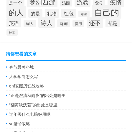
梦幻西游
疫情
游戏
是一个
汤圆
父母
自己的
的人
红包
的是
礼物
考试
诗人
还不
英语
都是
诗词
词人
费用
长辈
猜你想看的文章
春节最美小城
大学学制怎么写
dnf安图恩狂战攻略
“正是澄清秋雨夜”的出处是哪里
“翻黄秋沃若”的出处是哪里
过年买什么电脑好用呢
vn进阶攻略