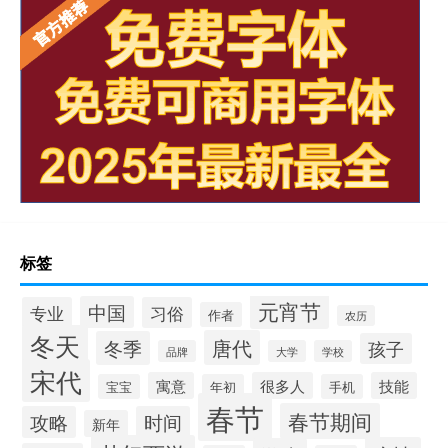
标签
元宵节
中国
专业
习俗
作者
农历
冬天
唐代
冬季
孩子
品牌
大学
学校
宋代
寓意
很多人
技能
宝宝
年初
手机
春节
春节期间
攻略
时间
新年