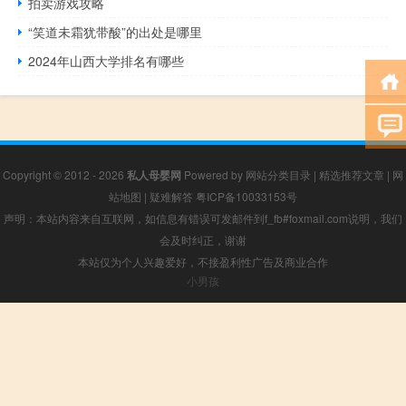
拍卖游戏攻略
“笑道未霜犹带酸”的出处是哪里
2024年山西大学排名有哪些
Copyright © 2012 - 2026
私人母婴网
Powered by
网站分类目录
|
精选推荐文章
|
网
站地图
|
疑难解答
粤ICP备10033153号
声明：本站内容来自互联网，如信息有错误可发邮件到f_fb#foxmail.com说明，我们
会及时纠正，谢谢
本站仅为个人兴趣爱好，不接盈利性广告及商业合作
小男孩