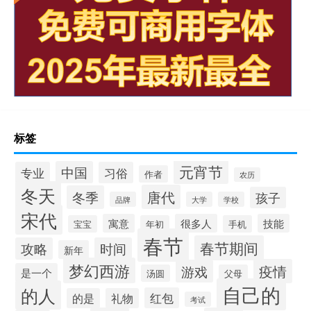
标签
元宵节
中国
专业
习俗
作者
农历
冬天
唐代
冬季
孩子
品牌
大学
学校
宋代
寓意
很多人
技能
宝宝
年初
手机
春节
春节期间
攻略
时间
新年
梦幻西游
疫情
游戏
是一个
汤圆
父母
自己的
的人
红包
的是
礼物
考试