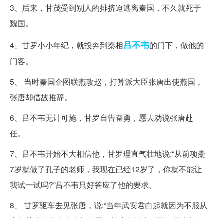
3、后来，甘茂受到别人的排挤迫逃离秦国，不久就死于
魏国。
吕不韦
4、甘罗小小年纪，就投奔到秦相
的门下，做他的
门客。
5、 当时秦国企图联燕攻赵，打算派大臣张唐出使燕国，
张唐却借故推辞。
6、吕不韦无计可施，甘罗自告奋勇，愿去劝说张唐赴
任。
7、吕不韦开始不大相信他，甘罗理直气壮地说:“从前项橐
7岁就做了孔子的老师，我现在已经12岁了，你就不能让
我试一试吗?”吕不韦只好答应了他的要求。
8、 甘罗驱车去见张唐，说:“当年武安君白起就因为不服从