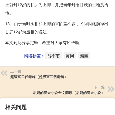
王就封12岁的甘罗为上卿，并把当年封给甘茂的土地赏给
他。
13、由于当时丞相和上卿的官阶差不多，民间因此演绎出
甘罗12岁为丞相的说法。
本文到此分享完毕，希望对大家有所帮助。
网络标签：
吕不韦
河间
秦国
上一篇
超级富二代老施（超级富二代老施）
下一篇
后妈的春天小说全文阅读（后妈的春天小说）
相关问题