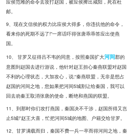
应侯范雎的命令去攻打赵国，被应侯撵出咸阳，死在杜
邮。
9、现在文信侯的权力比应侯大得多，你违抗他的命令，
看来你的死期不远了!”一席话吓得张唐乖乖答应出使燕
国。
河间
10、 甘罗又征得吕不韦的同意，按照秦国扩大
郡的
意图到赵国去进行游说，他针对赵王担心秦燕联盟对赵国
不利的心理状态，大加攻心，说:“秦燕联盟，无非是想占
赵国的河间之地，您如果把河间5城割让给秦国，我可以
回去劝秦王取消张唐的使命，断绝和燕国的联盟。
11、到那时你们攻打燕国，秦国决不干涉，赵国所得又岂
止5城!”赵王大喜，忙把河间5城的地图、户籍交给甘罗。
12、甘罗满载而归，秦国不费一兵一卒而得河间之地，秦