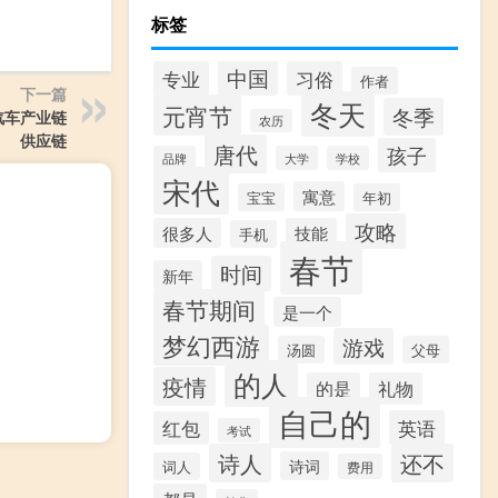
标签
中国
专业
习俗
作者
下一篇
冬天
元宵节
冬季
汽车产业链
农历
供应链
唐代
孩子
品牌
大学
学校
宋代
寓意
宝宝
年初
攻略
很多人
技能
手机
春节
时间
新年
春节期间
是一个
梦幻西游
游戏
汤圆
父母
的人
疫情
的是
礼物
自己的
英语
红包
考试
诗人
还不
诗词
词人
费用