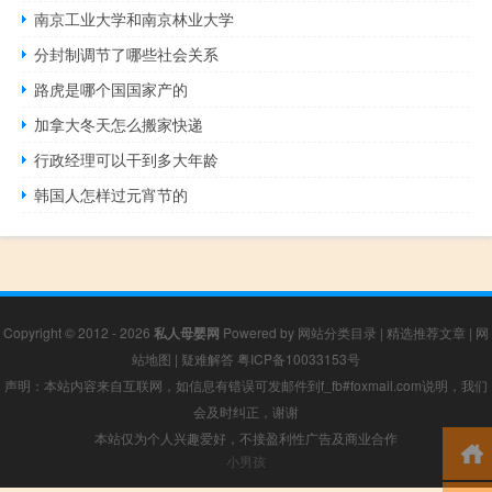
南京工业大学和南京林业大学
分封制调节了哪些社会关系
路虎是哪个国国家产的
加拿大冬天怎么搬家快递
行政经理可以干到多大年龄
韩国人怎样过元宵节的
Copyright © 2012 - 2026
私人母婴网
Powered by
网站分类目录
|
精选推荐文章
|
网
站地图
|
疑难解答
粤ICP备10033153号
声明：本站内容来自互联网，如信息有错误可发邮件到f_fb#foxmail.com说明，我们
会及时纠正，谢谢
本站仅为个人兴趣爱好，不接盈利性广告及商业合作
小男孩