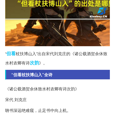
但看
“
杖扶博山入”出自宋代刘克庄的《诸公载酒贺余休致
次韵
水村农卿有诗
》。
“但看杖扶博山入”全诗
《诸公载酒贺余休致水村农卿有诗次韵》
宋代 刘克庄
聃书深远绝难窥，止足书中向上机。