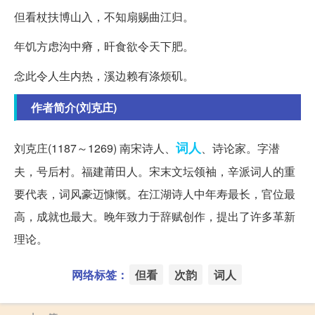
但看杖扶博山入，不知扇赐曲江归。
年饥方虑沟中瘠，旰食欲令天下肥。
念此令人生内热，溪边赖有涤烦矶。
作者简介(刘克庄)
词人
刘克庄(1187～1269) 南宋诗人、
、诗论家。字潜
夫，号后村。福建莆田人。宋末文坛领袖，辛派词人的重
要代表，词风豪迈慷慨。在江湖诗人中年寿最长，官位最
高，成就也最大。晚年致力于辞赋创作，提出了许多革新
理论。
网络标签：
但看
次韵
词人