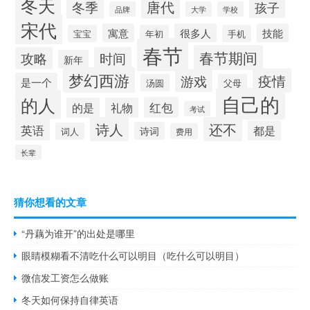
冬天
唐代
冬季
孩子
品牌
大学
学校
宋代
寓意
很多人
技能
宝宝
年初
手机
春节
春节期间
攻略
时间
新年
梦幻西游
疫情
游戏
是一个
汤圆
父母
自己的
的人
红包
的是
礼物
考试
诗人
还不
英语
都是
诗词
词人
费用
长辈
猜你想看的文章
“丹藕为谁开”的出处是哪里
眼睛模糊看不清吃什么可以明目（吃什么可以明目）
微信发工资怎么做账
冬天如何保持自律英语