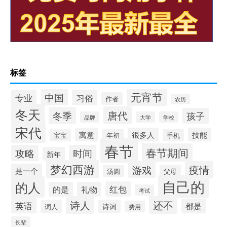
标签
元宵节
中国
专业
习俗
作者
农历
冬天
唐代
冬季
孩子
品牌
大学
学校
宋代
寓意
很多人
技能
宝宝
年初
手机
春节
春节期间
攻略
时间
新年
梦幻西游
疫情
游戏
是一个
汤圆
父母
自己的
的人
红包
的是
礼物
考试
诗人
还不
英语
都是
诗词
词人
费用
长辈