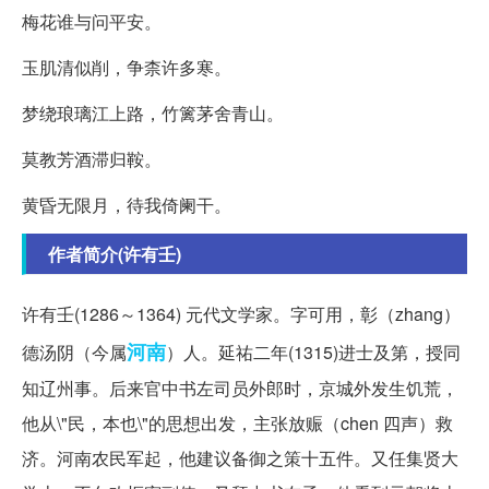
梅花谁与问平安。
玉肌清似削，争柰许多寒。
梦绕琅璃江上路，竹篱茅舍青山。
莫教芳酒滞归鞍。
黄昏无限月，待我倚阑干。
作者简介(许有壬)
许有壬(1286～1364) 元代文学家。字可用，彰（zhang）
河南
德汤阴（今属
）人。延祐二年(1315)进士及第，授同
知辽州事。后来官中书左司员外郎时，京城外发生饥荒，
他从\"民，本也\"的思想出发，主张放赈（chen 四声）救
济。河南农民军起，他建议备御之策十五件。又任集贤大