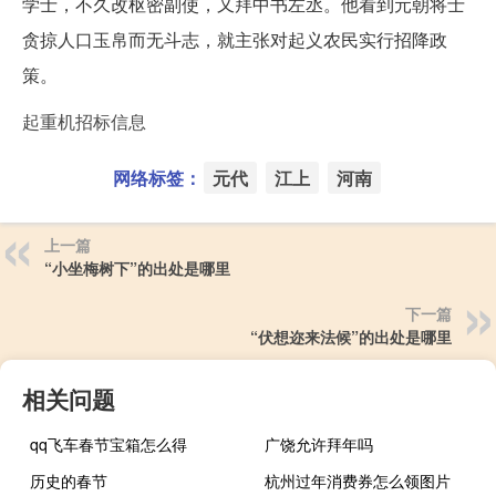
学士，不久改枢密副使，又拜中书左丞。他看到元朝将士
贪掠人口玉帛而无斗志，就主张对起义农民实行招降政
策。
起重机招标信息
网络标签：
元代
江上
河南
上一篇
“小坐梅树下”的出处是哪里
下一篇
“伏想迩来法候”的出处是哪里
相关问题
qq飞车春节宝箱怎么得
广饶允许拜年吗
历史的春节
杭州过年消费券怎么领图片