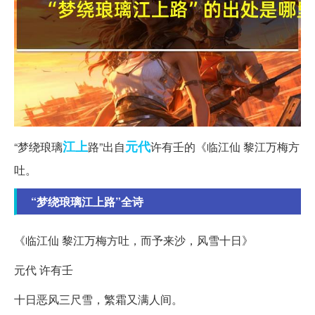
江上
元代
“梦绕琅璃
路”出自
许有壬的《临江仙 黎江万梅方
吐。
“梦绕琅璃江上路”全诗
《临江仙 黎江万梅方吐，而予来沙，风雪十日》
元代 许有壬
十日恶风三尺雪，繁霜又满人间。