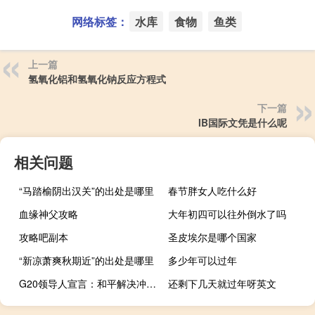
网络标签：
水库
食物
鱼类
上一篇
氢氧化铝和氢氧化钠反应方程式
下一篇
IB国际文凭是什么呢
相关问题
“马踏榆阴出汉关”的出处是哪里
春节胖女人吃什么好
血缘神父攻略
大年初四可以往外倒水了吗
攻略吧副本
圣皮埃尔是哪个国家
“新凉萧爽秋期近”的出处是哪里
多少年可以过年
G20领导人宣言：和平解决冲突、努力应对危机以及展开外交和对话至关重要
还剩下几天就过年呀英文