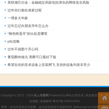
美联储巴尔金：金融稳定风险包括潜在的网络攻击风险
过年你们都在谁家过呢
一博多大年龄
过年忘记向朋友拜年怎么办
“柳色映遥岑”的出处是哪里
p站攻略
过年不就图个开心吗
番茄酥肉做法 香酥可口最好下饭
希望在你的安卓设备上安装网飞 支持的设备列表非常少
Copyright © 2012 - 2026
私人母婴网
Powered by
网站分类目录
|
精选推荐文章
|
网
站地图
|
疑难解答
粤ICP备10033153号
声明：本站内容来自互联网，如信息有错误可发邮件到f_fb#foxmail.com说明，我们