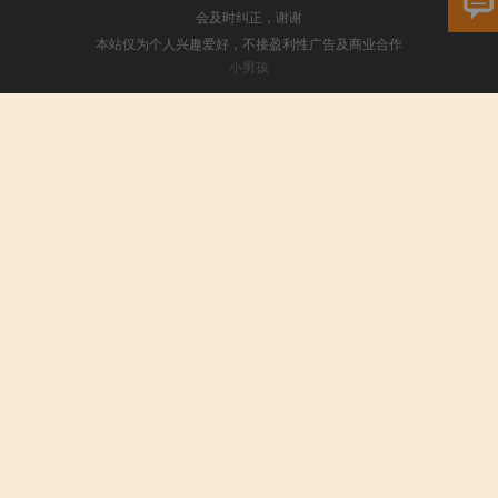
会及时纠正，谢谢
本站仅为个人兴趣爱好，不接盈利性广告及商业合作
小男孩