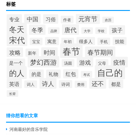
标签
元宵节
中国
专业
习俗
作者
农历
冬天
唐代
冬季
孩子
品牌
大学
学校
宋代
寓意
很多人
技能
宝宝
年初
手机
春节
春节期间
攻略
时间
新年
梦幻西游
疫情
游戏
是一个
汤圆
父母
自己的
的人
红包
的是
礼物
考试
诗人
还不
英语
都是
诗词
词人
费用
长辈
猜你想看的文章
河南最好的音乐学院