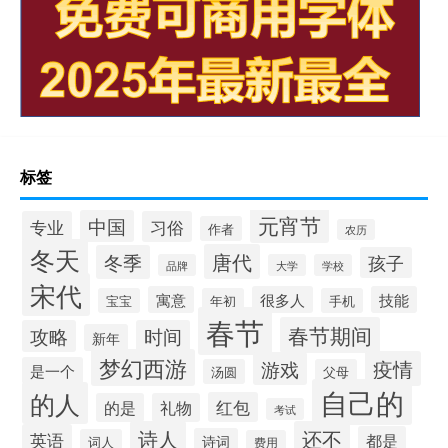
标签
元宵节
中国
专业
习俗
作者
农历
冬天
唐代
冬季
孩子
品牌
大学
学校
宋代
寓意
很多人
技能
宝宝
年初
手机
春节
春节期间
攻略
时间
新年
梦幻西游
疫情
游戏
是一个
汤圆
父母
自己的
的人
红包
的是
礼物
考试
诗人
还不
英语
都是
诗词
词人
费用