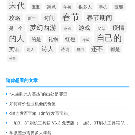
宋代
寓意
很多人
技能
宝宝
年初
手机
春节
春节期间
攻略
时间
新年
梦幻西游
疫情
游戏
是一个
汤圆
父母
自己的
的人
红包
的是
礼物
考试
诗人
还不
英语
都是
诗词
词人
费用
长辈
猜你想看的文章
“人生到此方英杰”的出处是哪里
如何评价创业机会的价值
dnf连发百宝箱（dnf连发百宝箱）
一加3、3T刷机工具箱 V6.3 免费版（一加3、3T刷机工具箱 V6.3 免费版功能简介）
学微整形需要多大年龄