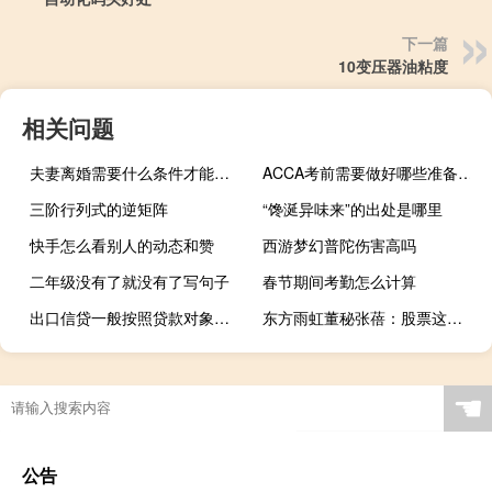
下一篇
10变压器油粘度
相关问题
夫妻离婚需要什么条件才能离婚
ACCA考前需要做好哪些准备工作
三阶行列式的逆矩阵
“馋涎异味来”的出处是哪里
快手怎么看别人的动态和赞
西游梦幻普陀伤害高吗
二年级没有了就没有了写句子
春节期间考勤怎么计算
出口信贷一般按照贷款对象进行划分可分为（出口信贷）
东方雨虹董秘张蓓：股票这样一个跌法已经完全超出我的预期
☚
公告