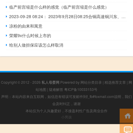
临产前宫缩是什么样的感觉（临产前宫缩是什么感觉）
2023-09-28 08:24： 2023年9月28日08:25合铜高速铜川东、王益经开区收费站入口恢复正常通行。 ​​​
凉粉的由来和寓意
荣耀9x什么时候上市的
给别人做担保应该怎么样取消
Copyright © 2012 - 2026
私人母婴网
Powered by
网站分类目录
|
精选推荐文章
|
网
站地图
|
疑难解答
粤ICP备10033153号
声明：本站内容来自互联网，如信息有错误可发邮件到f_fb#foxmail.com说明，我们
会及时纠正，谢谢
本站仅为个人兴趣爱好，不接盈利性广告及商业合作
小男孩