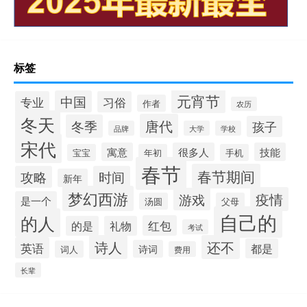
标签
元宵节
中国
专业
习俗
作者
农历
冬天
唐代
冬季
孩子
品牌
大学
学校
宋代
寓意
很多人
技能
宝宝
年初
手机
春节
春节期间
攻略
时间
新年
梦幻西游
疫情
游戏
是一个
汤圆
父母
自己的
的人
红包
的是
礼物
考试
诗人
还不
英语
都是
诗词
词人
费用
长辈