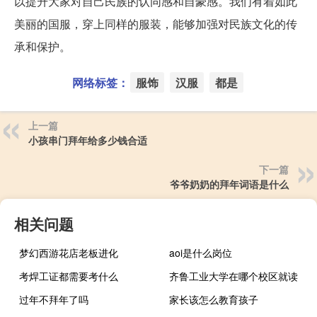
以提升大家对自己民族的认同感和自豪感。我们有着如此
美丽的国服，穿上同样的服装，能够加强对民族文化的传
承和保护。
网络标签：
服饰
汉服
都是
上一篇
小孩串门拜年给多少钱合适
下一篇
爷爷奶奶的拜年词语是什么
相关问题
梦幻西游花店老板进化
aoi是什么岗位
考焊工证都需要考什么
齐鲁工业大学在哪个校区就读
过年不拜年了吗
家长该怎么教育孩子