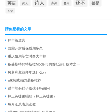
诗人
还不
英语
都是
诗词
词人
费用
长辈
猜你想看的文章
拜年妆道具
面霜开封后保质期多久
重庆姐弟坠亡时多大年龄
备受期待的特斯拉Model 3的首批运行版本之一
舅舅和叔叔拜年送什么花
wlk惩戒骑p3装备推荐
过年能买鞋子给孩子吗请问
林正英徒弟唱歌（林正英徒弟）
每月汇总表怎么做