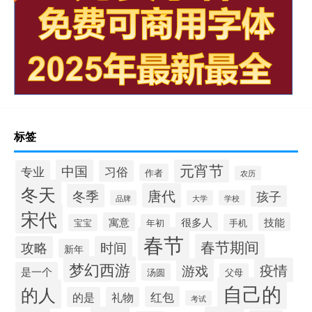
标签
元宵节
中国
专业
习俗
作者
农历
冬天
唐代
冬季
孩子
品牌
大学
学校
宋代
寓意
很多人
技能
宝宝
年初
手机
春节
春节期间
攻略
时间
新年
梦幻西游
疫情
游戏
是一个
汤圆
父母
自己的
的人
红包
的是
礼物
考试