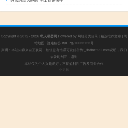
“霰雪纠结风峥嵘”的出处是哪里
Copyright © 2012 - 2026
私人母婴网
Powered by
网站分类目录
|
精选推荐文章
|
网
站地图
|
疑难解答
粤ICP备10033153号
声明：本站内容来自互联网，如信息有错误可发邮件到f_fb#foxmail.com说明，我们
会及时纠正，谢谢
本站仅为个人兴趣爱好，不接盈利性广告及商业合作
小男孩