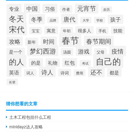
元宵节
中国
专业
习俗
作者
农历
冬天
唐代
冬季
孩子
品牌
大学
学校
宋代
寓意
很多人
技能
宝宝
年初
手机
春节
春节期间
攻略
时间
新年
梦幻西游
疫情
游戏
是一个
汤圆
父母
自己的
的人
红包
的是
礼物
考试
诗人
还不
英语
都是
诗词
词人
费用
长辈
猜你想看的文章
土木工程包括什么工程
minidayz达人攻略