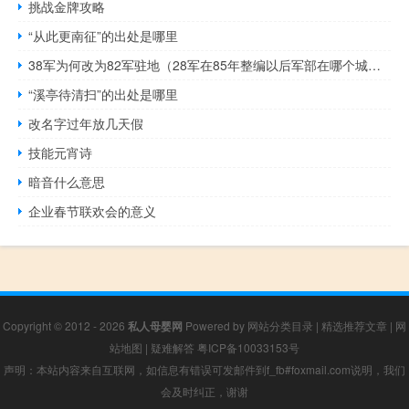
挑战金牌攻略
“从此更南征”的出处是哪里
38军为何改为82军驻地（28军在85年整编以后军部在哪个城市）
“溪亭待清扫”的出处是哪里
改名字过年放几天假
技能元宵诗
暗音什么意思
企业春节联欢会的意义
Copyright © 2012 - 2026
私人母婴网
Powered by
网站分类目录
|
精选推荐文章
|
网
站地图
|
疑难解答
粤ICP备10033153号
声明：本站内容来自互联网，如信息有错误可发邮件到f_fb#foxmail.com说明，我们
会及时纠正，谢谢