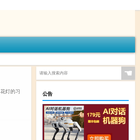
☚
赏花灯的习
公告