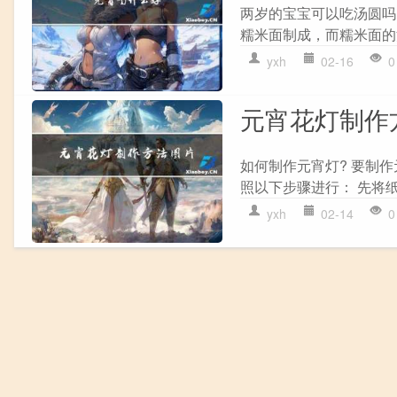
两岁的宝宝可以吃汤圆吗
糯米面制成，而糯米面的
yxh
02-16
0
元宵花灯制作
如何制作元宵灯? 要制
照以下步骤进行： 先将纸
yxh
02-14
0