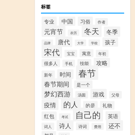
标签
中国
专业
习俗
作者
冬天
元宵节
冬季
农历
唐代
孩子
品牌
大学
学校
宋代
寓意
宝宝
年初
攻略
很多人
技能
手机
春节
时间
新年
春节期间
是一个
梦幻西游
游戏
汤圆
父母
的人
疫情
的是
礼物
自己的
英语
红包
考试
诗人
还不
诗词
词人
费用