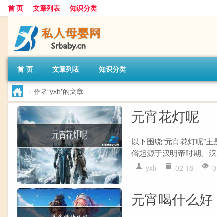
首 页
文章列表
知识分类
首 页
文章列表
知识分类
>
作者“yxh”的文章
元宵花灯呢
以下围绕“元宵花灯呢”
俗起源于汉明帝时期。汉明
yxh
02-18
0
元宵喝什么好