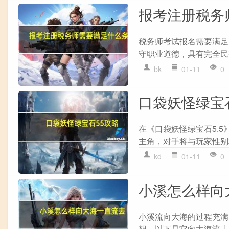
报考注册税务
税务师考试报名需要满足以
守职业道德，具有完全民事行
bk
01-11
0
口袋妖怪绿宝
在《口袋妖怪绿宝石5.5
主角，对手将与玩家性别相
kd
01-11
0
小溪怎么样向
小溪流向大海的过程充满
想。以下是它向大海流去的故