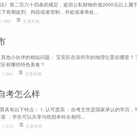
法》第二百六十四条的规定，盗窃公私财物价值2000元以上属于
下有期徒刑、拘役或者管制，并处或者单处...
380
文章列表
市
 其他小伙伴的相似问题： 宝安区在深圳市的地理位置在哪里？ 
安区有哪些特色美食？
694
文章列表
自考怎么样
育具有以下特点： 1. 认可度高 ：自考文凭是国家承认的学历，
丰富 ：学生可以共享与统招本科生相同...
575
文章列表