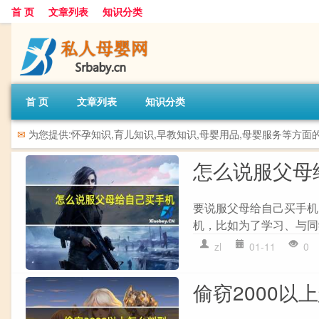
首 页
文章列表
知识分类
首 页
文章列表
知识分类
✉
为您提供:怀孕知识,育儿知识,早教知识,母婴用品,母婴服务等方面
怎么说服父母
要说服父母给自己买手机，
机，比如为了学习、与同学联
zl
01-11
0
偷窃2000以