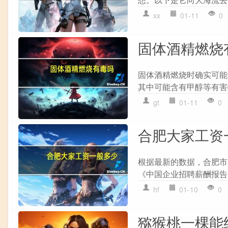
xx
01-11
0
固体酒精燃烧
固体酒精燃烧时确实可能
其中可能含有甲醇等有害
gt
01-11
0
合肥大家工资
根据最新的数据，合肥市
《中国企业招聘薪酬报告》
hf
01-10
0
猕猴桃一棵能