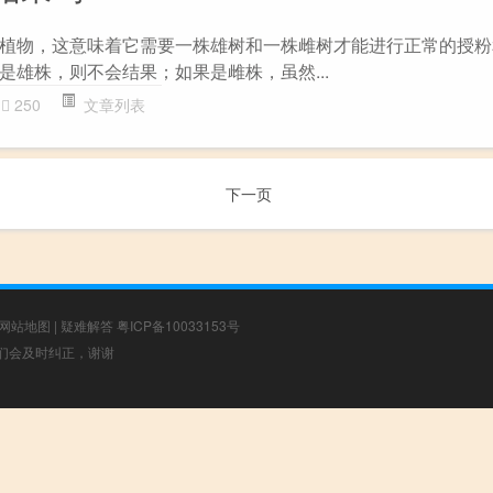
植物，这意味着它需要一株雄树和一株雌树才能进行正常的授粉
是雄株，则不会结果；如果是雌株，虽然...
250
文章列表
下一页
网站地图
|
疑难解答
粤ICP备10033153号
，我们会及时纠正，谢谢