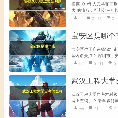
根据《中华人民共和国刑
大”的情形，可判处三年以
tr
01-11
0
宝安区是哪个
宝安区位于广东省深圳市
些著名景点？ 深圳市宝
ba
01-11
0
武汉工程大学
武汉工程大学自考本科教
网上查询。 2. 教学资源
wh
01-11
0