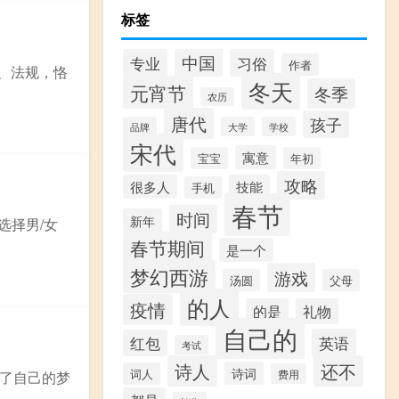
标签
中国
专业
习俗
作者
律、法规，恪
冬天
元宵节
冬季
农历
唐代
孩子
品牌
大学
学校
宋代
寓意
宝宝
年初
攻略
很多人
技能
手机
春节
时间
新年
选择男/女
春节期间
是一个
梦幻西游
游戏
汤圆
父母
的人
疫情
的是
礼物
自己的
英语
红包
考试
诗人
还不
诗词
词人
费用
了自己的梦