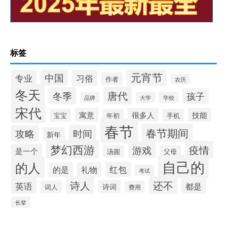
标签
元宵节
中国
专业
习俗
作者
农历
冬天
唐代
冬季
孩子
品牌
大学
学校
宋代
寓意
很多人
技能
宝宝
年初
手机
春节
春节期间
攻略
时间
新年
梦幻西游
疫情
游戏
是一个
汤圆
父母
自己的
的人
红包
的是
礼物
考试
诗人
还不
英语
都是
诗词
词人
费用
长辈