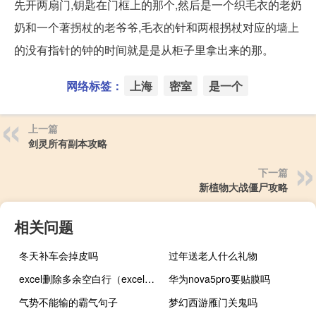
先开两扇门,钥匙在门框上的那个,然后是一个织毛衣的老奶
奶和一个著拐杖的老爷爷,毛衣的针和两根拐杖对应的墙上
的没有指针的钟的时间就是是从柜子里拿出来的那。
网络标签：
上海
密室
是一个
上一篇
剑灵所有副本攻略
下一篇
新植物大战僵尸攻略
相关问题
冬天补车会掉皮吗
过年送老人什么礼物
excel删除多余空白行（excel删除空白行）
华为nova5pro要贴膜吗
气势不能输的霸气句子
梦幻西游雁门关鬼吗